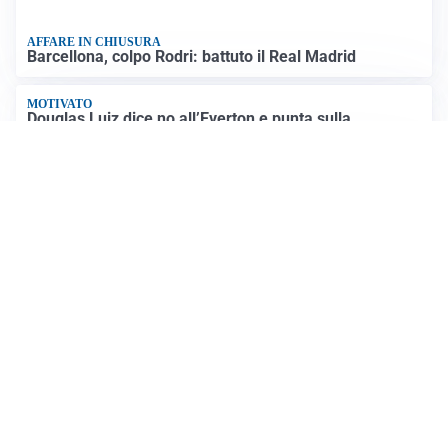
AFFARE IN CHIUSURA
Barcellona, colpo Rodri: battuto il Real Madrid
MOTIVATO
Douglas Luiz dice no all’Everton e punta sulla
Juventus
RIENTRO A RILENTO
Alcaraz, US Open lontano: la corsa contro il tempo
continua
RINNOVO VICINO
Inter, Dimarco verso il rinnovo fino al 2030
Altre notizie
VIDEO PIÙ VISTI