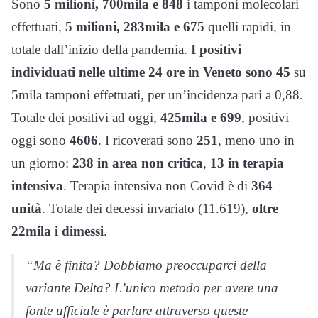
Sono
5 milioni, 700mila e 848
i tamponi molecolari
effettuati,
5 milioni, 283mila e 675
quelli rapidi, in
totale dall’inizio della pandemia.
I positivi
individuati nelle ultime 24 ore in Veneto sono 45
su
5mila tamponi effettuati, per un’incidenza pari a 0,88.
Totale dei positivi ad oggi,
425mila e 699
, positivi
oggi sono
4606
. I ricoverati sono
251
, meno uno in
un giorno:
238 in area non critica
,
13 in terapia
intensiva
. Terapia intensiva non Covid è di
364
unità
. Totale dei decessi invariato (11.619),
oltre
22mila i dimessi
.
“Ma è finita? Dobbiamo preoccuparci della
variante Delta? L’unico metodo per avere una
fonte ufficiale è parlare attraverso queste