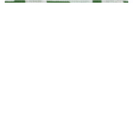
L'OPPORTUNITÀ
Juventus, occasione Trubin: il Benfica apre alla
cessione?
LE PAROLE
Amorim: “Il Milan deve puntare allo scudetto”
LE PAROLE
Bremer giura fedeltà: “Non ho mai chiesto di lasciare