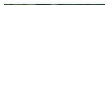
LE PAROLE
Milan, Amorim: “Sapevamo delle difficoltà, faremo
delle scelte”
LE PAROLE
Juventus, Spalletti soddisfatto: “I nuovi? Li ho visti
molto bene”