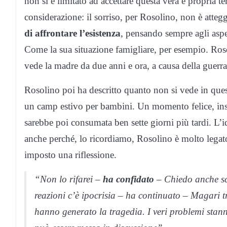
non si è limitato ad accettare questa vera e propria 
considerazione: il sorriso, per Rosolino, non è atteg
di affrontare l’esistenza
, pensando sempre agli aspe
Come la sua situazione famigliare, per esempio. Ros
vede la madre da due anni e ora, a causa della guerra 
Rosolino poi ha descritto quanto non si vede in ques
un camp estivo per bambini. Un momento felice, i
sarebbe poi consumata ben sette giorni più tardi. L’
anche perché, lo ricordiamo, Rosolino è molto legat
imposto una riflessione.
“Non lo rifarei –
ha confidato
– Chiedo anche sc
reazioni c’è ipocrisia – ha continuato – Magari 
hanno generato la tragedia. I veri problemi stan