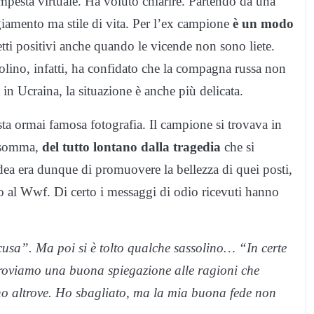
tempesta virtuale. Ha voluto chiarire. Partendo da una
giamento ma stile di vita. Per l’ex campione
è un modo
tti positivi anche quando le vicende non sono liete.
olino, infatti, ha confidato che la compagna russa non
in Ucraina, la situazione è anche più delicata.
ta ormai famosa fotografia. Il campione si trovava in
nsomma,
del tutto lontano dalla tragedia
che si
idea era dunque di promuovere la bellezza di quei posti,
o al Wwf. Di certo i messaggi di odio ricevuti hanno
usa”. Ma poi si è tolto qualche sassolino… “In certe
troviamo una buona spiegazione alle ragioni che
no altrove. Ho sbagliato, ma la mia buona fede non