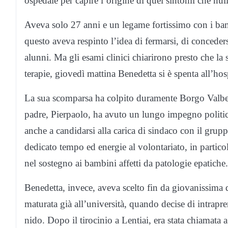
ospedale per capire l’origine di quei sintomi che nul
Aveva solo 27 anni e un legame fortissimo con i bamb
questo aveva respinto l’idea di fermarsi, di conceders
alunni. Ma gli esami clinici chiarirono presto che la
terapie, giovedì mattina Benedetta si è spenta all’hos
La sua scomparsa ha colpito duramente Borgo Valbell
padre, Pierpaolo, ha avuto un lungo impegno politico
anche a candidarsi alla carica di sindaco con il grupp
dedicato tempo ed energie al volontariato, in particol
nel sostegno ai bambini affetti da patologie epatiche.
Benedetta, invece, aveva scelto fin da giovanissima di
maturata già all’università, quando decise di intrapre
nido. Dopo il tirocinio a Lentiai, era stata chiamata 