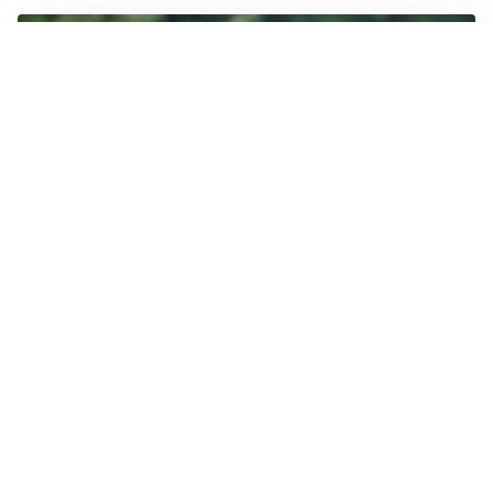
LE PAROLE
Milan, Amorim: “Sapevamo delle difficoltà, faremo
delle scelte”
LE PAROLE
Juventus, Spalletti soddisfatto: “I nuovi? Li ho visti
molto bene”