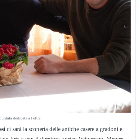
untata dedicata a Feltre
esi
ci sarà la scoperta delle antiche casere a gradoni e
izio Friz e con il direttore Enrico Vettorazzo. Mentre