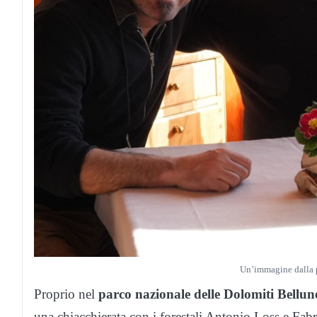
Un’immagine dalla p
Proprio nel
parco nazionale delle Dolomiti Bellun
una chiacchierata con i forestali Antonio Loss e Fabr