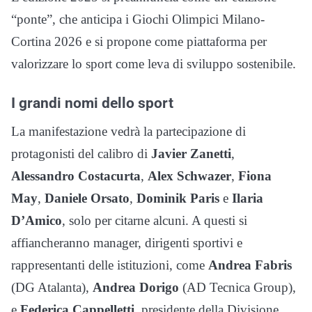
“ponte”, che anticipa i Giochi Olimpici Milano-
Cortina 2026 e si propone come piattaforma per
valorizzare lo sport come leva di sviluppo sostenibile.
I grandi nomi dello sport
La manifestazione vedrà la partecipazione di
protagonisti del calibro di
Javier Zanetti
,
Alessandro Costacurta
,
Alex Schwazer
,
Fiona
May
,
Daniele Orsato
,
Dominik Paris
e
Ilaria
D’Amico
, solo per citarne alcuni. A questi si
affiancheranno manager, dirigenti sportivi e
rappresentanti delle istituzioni, come
Andrea Fabris
(DG Atalanta),
Andrea Dorigo
(AD Tecnica Group),
e
Federica Cappelletti
, presidente della Divisione