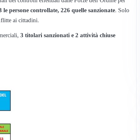
ali dei controlli effettuati dalle Forze dell’Ordine per
 le persone controllate, 226 quelle sanzionate
. Solo
itte ai cittadini.
merciali,
3 titolari sanzionati e 2 attività chiuse