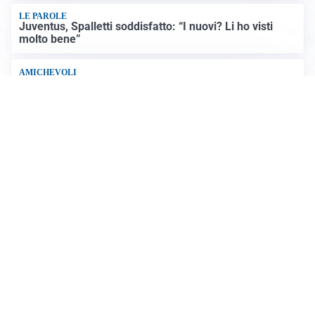
LE PAROLE
Juventus, Spalletti soddisfatto: “I nuovi? Li ho visti
molto bene”
AMICHEVOLI
Il Milan crolla contro il Chelsea: 3-0 e prima sconfitta
per Amorim
AMICHEVOLI
Inter, Chivu soddisfatto: “Buona prova, non esistono
gerarchie”
Altre notizie
VIDEO PIÙ VISTI