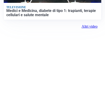
TELEVISIONE
Medici e Medicina, diabete di tipo 1: trapianti, terapie
cellulari e salute mentale
Altri video
Prima Belluno
ROC:
15381
Direttore responsabile:
Daniele Pirola
Editore:
Media (iN) Srl