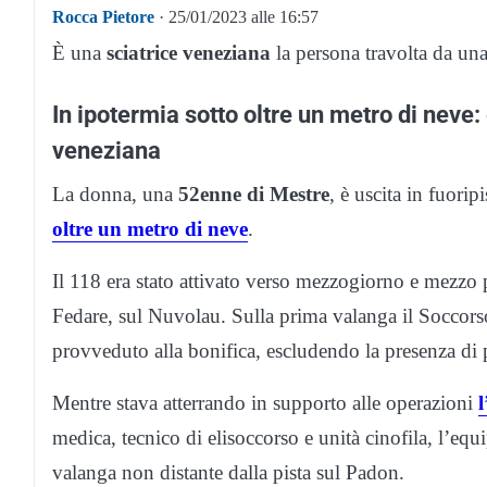
Rocca Pietore
· 25/01/2023 alle 16:57
È una
sciatrice veneziana
la persona travolta da una
In ipotermia sotto oltre un metro di neve:
veneziana
La donna, una
52enne di Mestre
, è uscita in fuorip
oltre un metro di neve
.
Il 118 era stato attivato verso mezzogiorno e mezzo p
Fedare, sul Nuvolau. Sulla prima valanga il Soccors
provveduto alla bonifica, escludendo la presenza di 
Mentre stava atterrando in supporto alle operazioni
l
medica, tecnico di elisoccorso e unità cinofila, l’eq
valanga non distante dalla pista sul Padon.