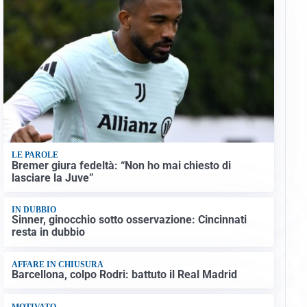
LE PAROLE
Bremer giura fedeltà: “Non ho mai chiesto di
lasciare la Juve”
IN DUBBIO
Sinner, ginocchio sotto osservazione: Cincinnati
resta in dubbio
AFFARE IN CHIUSURA
Barcellona, colpo Rodri: battuto il Real Madrid
MOTIVATO