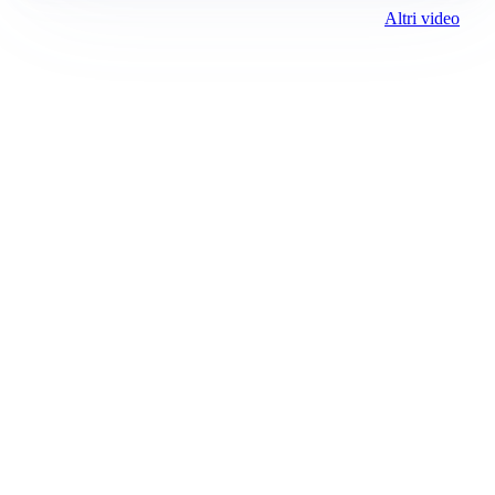
Altri video
Prima Belluno
ROC:
15381
Direttore responsabile:
Daniele Pirola
Editore:
Media (iN) Srl
Contatti
Email: