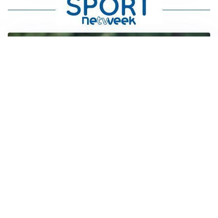
LE PAROLE
Milan, Amorim: “Sapevamo delle difficoltà, faremo
delle scelte”
LE PAROLE
Juventus, Spalletti soddisfatto: “I nuovi? Li ho visti