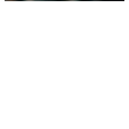
LE PAROLE
Spalletti prepara la Juve: “Con l’Inter servirà essere
squadra”
LONTANO DALL'ITALIA
Vlahovic, rebus futuro: Besiktas e Atletico si
contendono il serbo
TENSIONE NELL'ARIA