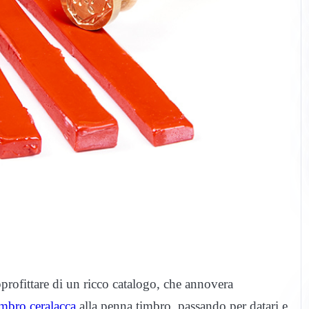
rofittare di un ricco catalogo, che annovera
imbro ceralacca
alla penna timbro, passando per datari e