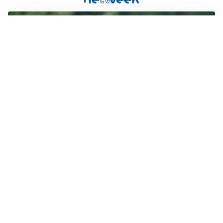
LE PAROLE
Milan, Amorim: “Sapevamo delle difficoltà, faremo
delle scelte”
LE PAROLE
Juventus, Spalletti soddisfatto: “I nuovi? Li ho visti
molto bene”