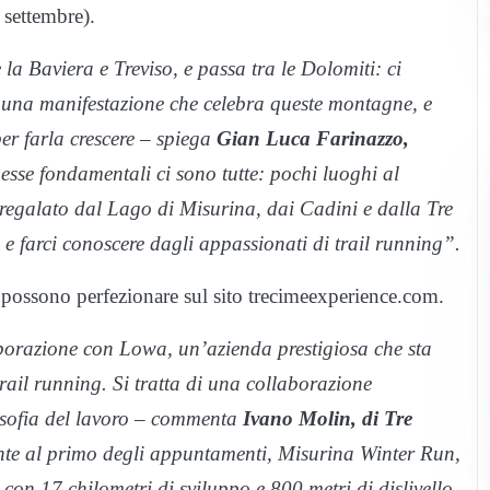
settembre).
 la Baviera e Treviso, e passa tra le Dolomiti: ci
a una manifestazione che celebra queste montagne, e
er farla crescere – spiega
Gian Luca Farinazzo,
sse fondamentali ci sono tutte: pochi luoghi al
egalato dal Lago di Misurina, dai Cadini e dalla Tre
e farci conoscere dagli appassionati di trail running”.
 possono perfezionare sul sito trecimeexperience.com.
aborazione con Lowa, un’azienda prestigiosa che sta
ail running. Si tratta di una collaborazione
ilosofia del lavoro – commenta
Ivano Molin, di Tre
te al primo degli appuntamenti, Misurina Winter Run,
con 17 chilometri di sviluppo e 800 metri di dislivello,