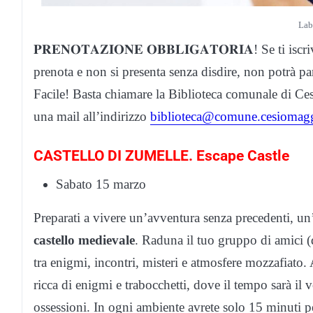
Lab
𝐏𝐑𝐄𝐍𝐎𝐓𝐀𝐙𝐈𝐎𝐍𝐄 𝐎𝐁𝐁𝐋𝐈𝐆𝐀𝐓𝐎𝐑𝐈𝐀! Se ti i
prenota e non si presenta senza disdire, non potrà 
Facile! Basta chiamare la Biblioteca comunale di 
una mail all’indirizzo
biblioteca@comune.cesiomaggi
CASTELLO DI ZUMELLE. Escape Castle
Sabato 15 marzo
Preparati a vivere un’avventura senza precedenti, un
castello medievale
. Raduna il tuo gruppo di amici (
tra enigmi, incontri, misteri e atmosfere mozzafiato. A
ricca di enigmi e trabocchetti, dove il tempo sarà il 
ossessioni. In ogni ambiente avrete solo 15 minuti per 