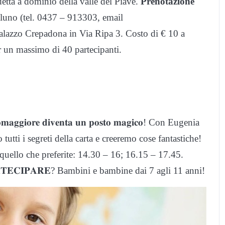
edetta a dominio della valle del Piave.
Prenotazione
lluno (tel. 0437 – 913303, email
alazzo Crepadona in Via Ripa 3. Costo di € 10 a
er un massimo di 40 partecipanti.
𝐞𝐬𝐢𝐨𝐦𝐚𝐠𝐠𝐢𝐨𝐫𝐞 𝐝𝐢𝐯𝐞𝐧𝐭𝐚 𝐮𝐧 𝐩𝐨𝐬𝐭𝐨 𝐦𝐚𝐠𝐢𝐜𝐨! Con Eugenia
tutti i segreti della carta e creeremo cose fantastiche!
e quello che preferite: 14.30 – 16; 16.15 – 17.45.
𝐑𝐓𝐄𝐂𝐈𝐏𝐀𝐑𝐄? Bambini e bambine dai 7 agli 11 anni!