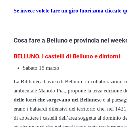
Se invece volete fare un giro fuori zona cliccate q
Cosa fare a Belluno e provincia nel week
BELLUNO. I castelli di Belluno e dintorni
Sabato 15 marzo
La Biblioteca Civica di Belluno, in collaborazione co
ambientale Manolo Piat, propone la terza edizione d
delle torri che sorgevano nel Bellunese
e al paesagg
erano i baluardi difensivi del territorio che, nel 142
di abbattere i castelli dell’area soggetta al dominio
ad alcune torri che nei secoli sono state trasformate 