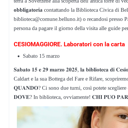
terrà a Soverzene alla scoperta dell’antica torre di v
obbligatoria
contattando la Biblioteca Civica di Be
biblioteca@comune.belluno.it) o recandosi presso P
persona da pagare il giorno della visita alle guide p
CESIOMAGGIORE. Laboratori con la carta
Sabato 15 marzo
𝐒𝐚𝐛𝐚𝐭𝐨 𝟏𝟓 𝐞 𝟐𝟗 𝐦𝐚𝐫𝐳𝐨 𝟐𝟎𝟐𝟓, 𝐥𝐚 𝐛𝐢𝐛𝐥𝐢𝐨𝐭𝐞𝐜𝐚 𝐝𝐢 𝐂
Caldart e la sua Bottega del Fare e Rifare, scopriremo 
𝐐𝐔𝐀𝐍𝐃𝐎? Ci sono due turni, così potete sceglier
𝐃𝐎𝐕𝐄? In biblioteca, ovviamente! 𝐂𝐇𝐈 𝐏𝐔𝐎̀ 𝐏