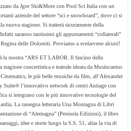
nizzato da Jgor Ski&More con Pool Sci Italia con un
ortanti aziende del settore “sci e snowboard”, dove ci si
la nuova stagione. Si tratterà sicuramente della
fatti saranno tantissimi gli appuntamenti “collaterali”
la Regina delle Dolomiti. Proviamo a svelarvene alcuni!
à la mostra “ARS ET LABOR. Il fascino della
la stagione concertistica e teatrale ideata da Musincantus
nematics, le più belle musiche da film, all’Alexander
ty Suite® l’innovativo network di centri Antiage con
ica si integrano con le più innovative tecnologie del
ardia. La rassegna letteraria Una Montagna di Libri
sentazione di “Alemagna” (Penisola Edizioni), il libro
saggi, idee e storie lungo la S.S. 51, alias la via di