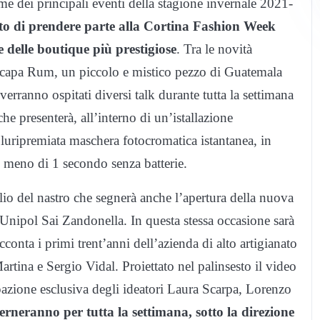
me dei principali eventi della stagione invernale 2021-
to di prendere parte alla Cortina Fashion Week
 delle boutique più prestigiose
. Tra le novità
Zacapa Rum, un piccolo e mistico pezzo di Guatemala
verranno ospitati diversi talk durante tutta la settimana
he presenterà, all’interno di un’istallazione
pluripremiata maschera fotocromatica istantanea, in
in meno di 1 secondo senza batterie.
glio del nastro che segnerà anche l’apertura della nuova
y Unipol Sai Zandonella. In questa stessa occasione sarà
conta i primi trent’anni dell’azienda di alto artigianato
rtina e Sergio Vidal. Proiettato nel palinsesto il video
pazione esclusiva degli ideatori Laura Scarpa, Lorenzo
terneranno per tutta la settimana, sotto la direzione