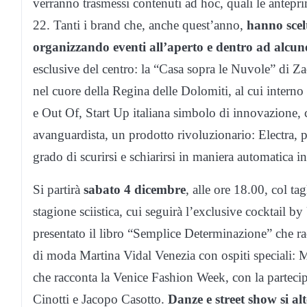
verranno trasmessi contenuti ad hoc, quali le antepri
22. Tanti i brand che, anche quest’anno,
hanno scel
organizzando eventi all’aperto e dentro ad alcune
esclusive del centro: la “Casa sopra le Nuvole” di 
nel cuore della Regina delle Dolomiti, al cui interno 
e Out Of, Start Up italiana simbolo di innovazione, c
avanguardista, un prodotto rivoluzionario: Electra, 
grado di scurirsi e schiarirsi in maniera automatica 
Si partirà
sabato 4 dicembre
, alle ore 18.00, col ta
stagione sciistica, cui seguirà l’exclusive cocktail b
presentato il libro “Semplice Determinazione” che rac
di moda Martina Vidal Venezia con ospiti speciali: Ma
che racconta la Venice Fashion Week, con la parteci
Cinotti e Jacopo Casotto.
Danze e street show si al