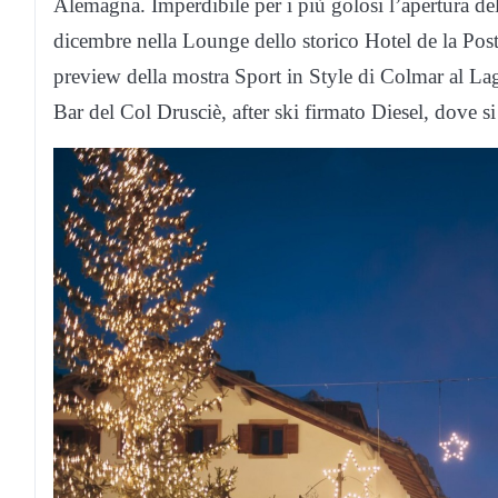
Alemagna. Imperdibile per i più golosi l’apertura del
dicembre nella Lounge dello storico Hotel de la Poste
preview della mostra Sport in Style di Colmar al L
Bar del Col Drusciè, after ski firmato Diesel, dove