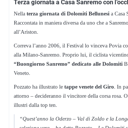
Terza giornata a Casa Sanremo con l’occhi
Nella
terza giornata di Dolomiti Bellunesi
a Casa S
Raccontata in maniera diversa da uno che a Sanremo h
all’Ariston.
Correva l’anno 2006, il Festival lo vinceva Povia co
alla Milano-Sanremo. Proprio lui, il ciclista vicenti
“Buongiorno Sanremo” dedicato alle Dolomiti
Be
Veneto.
Pozzato ha illustrato le
tappe venete del Giro
. In p
attorno – decideranno il vincitore della corsa rosa. 
illustri dalla top ten.
“Quest’anno la Oderzo – Val di Zoldo e la Longa
selezione vera – ha detto Pozzato – Le Dolomiti 