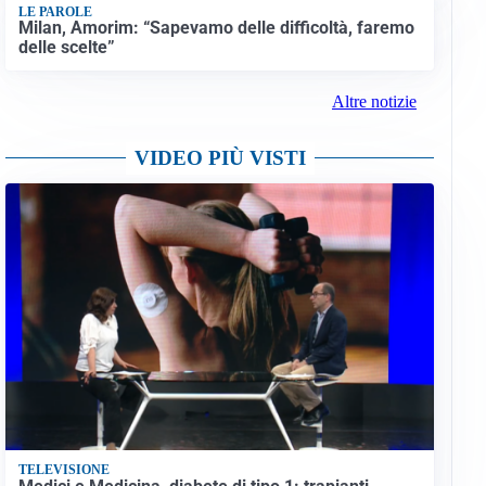
LE PAROLE
Milan, Amorim: “Sapevamo delle difficoltà, faremo
delle scelte”
Altre notizie
VIDEO PIÙ VISTI
TELEVISIONE