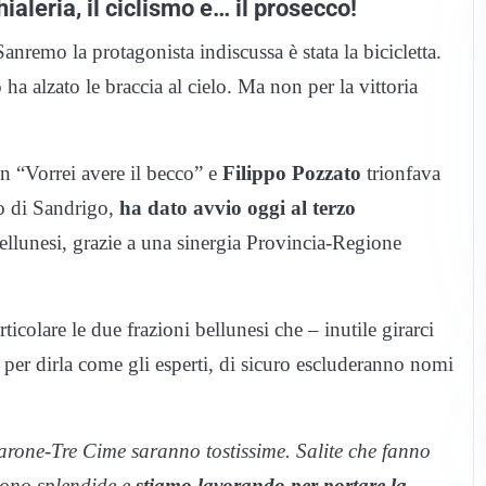
aleria, il ciclismo e… il prosecco!
anremo la protagonista indiscussa è stata la bicicletta.
a alzato le braccia al cielo. Ma non per la vittoria
n “Vorrei avere il becco” e
Filippo Pozzato
trionfava
no di Sandrigo,
ha dato avvio oggi al terzo
llunesi, grazie a una sinergia Provincia-Regione
articolare le due frazioni bellunesi che – inutile girarci
O per dirla come gli esperti, di sicuro escluderanno nomi
rone-Tre Cime saranno tostissime. Salite che fanno
sono splendide e
stiamo lavorando per portare la