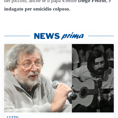
del piccolo, anche se il papà 43enne
Diego Feltrin
, è
indagato per omicidio colposo.
LUTTO